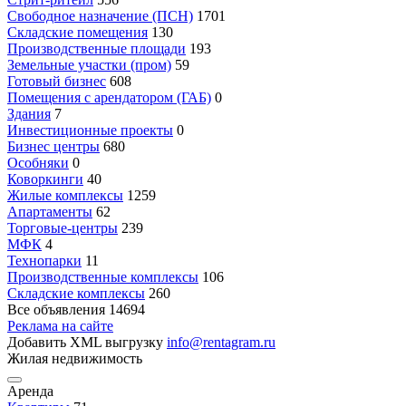
Свободное назначение (ПСН)
1701
Складские помещения
130
Производственные площади
193
Земельные участки (пром)
59
Готовый бизнес
608
Помещения с арендатором (ГАБ)
0
Здания
7
Инвестиционные проекты
0
Бизнес центры
680
Особняки
0
Коворкинги
40
Жилые комплексы
1259
Апартаменты
62
Торговые-центры
239
МФК
4
Технопарки
11
Производственные комплексы
106
Складские комплексы
260
Все объявления
14694
Реклама на сайте
Добавить XML выгрузку
info@rentagram.ru
Жилая недвижимость
Аренда