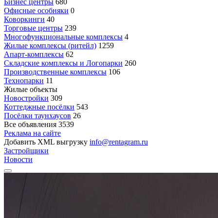
Бизнес центры
680
Офисные особняки
0
Коворкинги
40
Торговые центры
239
Многофункциональные комплексы
4
Жилые комплексы (ритейл)
1259
Апарт-комплексы
62
Складские комплексы и Логопарки
260
Производственные комплексы
106
Технопарки
11
Жилые объекты
Новостройки
309
Коттеджные посёлки
543
Посёлки таунхаусов
26
Все объявления
3539
Реклама на сайте
Добавить XML выгрузку
info@rentagram.ru
Застройщики
Новости