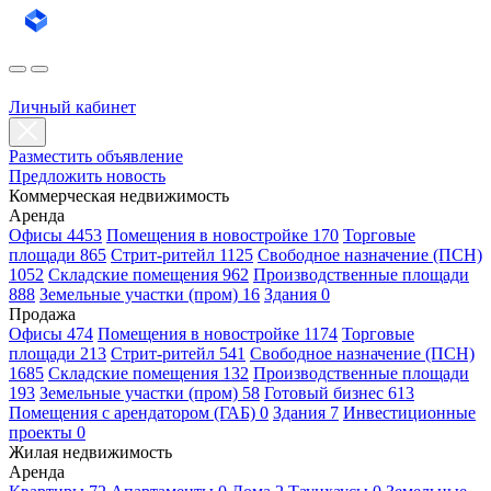
Личный кабинет
Разместить объявление
Предложить новость
Коммерческая недвижимость
Аренда
Офисы 4453
Помещения в новостройке 170
Торговые
площади 865
Стрит-ритейл 1125
Свободное назначение (ПСН)
1052
Складские помещения 962
Производственные площади
888
Земельные участки (пром) 16
Здания 0
Продажа
Офисы 474
Помещения в новостройке 1174
Торговые
площади 213
Стрит-ритейл 541
Свободное назначение (ПСН)
1685
Складские помещения 132
Производственные площади
193
Земельные участки (пром) 58
Готовый бизнес 613
Помещения с арендатором (ГАБ) 0
Здания 7
Инвестиционные
проекты 0
Жилая недвижимость
Аренда