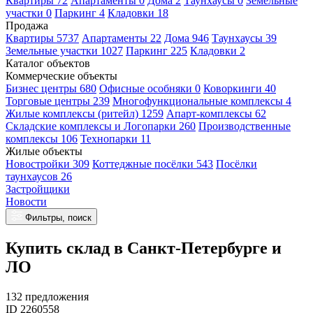
Квартиры 72
Апартаменты 0
Дома 2
Таунхаусы 0
Земельные
участки 0
Паркинг 4
Кладовки 18
Продажа
Квартиры 5737
Апартаменты 22
Дома 946
Таунхаусы 39
Земельные участки 1027
Паркинг 225
Кладовки 2
Каталог объектов
Коммерческие объекты
Бизнес центры 680
Офисные особняки 0
Коворкинги 40
Торговые центры 239
Многофункциональные комплексы 4
Жилые комплексы (ритейл) 1259
Апарт-комплексы 62
Складские комплексы и Логопарки 260
Производственные
комплексы 106
Технопарки 11
Жилые объекты
Новостройки 309
Коттеджные посёлки 543
Посёлки
таунхаусов 26
Застройщики
Новости
Фильтры, поиск
Купить склад в Санкт-Петербурге и
ЛО
132 предложения
ID 2260558