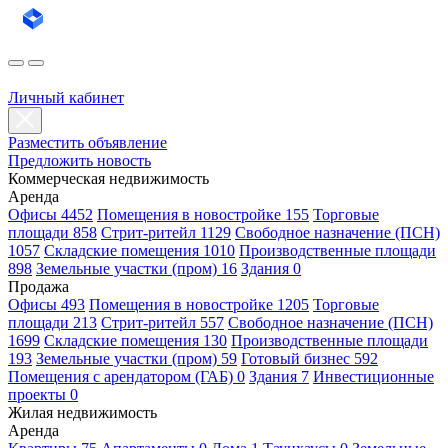
Личный кабинет
Разместить объявление
Предложить новость
Коммерческая недвижимость
Аренда
Офисы 4452
Помещения в новостройке 155
Торговые
площади 858
Стрит-ритейл 1129
Свободное назначение (ПСН)
1057
Складские помещения 1010
Производственные площади
898
Земельные участки (пром) 16
Здания 0
Продажа
Офисы 493
Помещения в новостройке 1205
Торговые
площади 213
Стрит-ритейл 557
Свободное назначение (ПСН)
1699
Складские помещения 130
Производственные площади
193
Земельные участки (пром) 59
Готовый бизнес 592
Помещения с арендатором (ГАБ) 0
Здания 7
Инвестиционные
проекты 0
Жилая недвижимость
Аренда