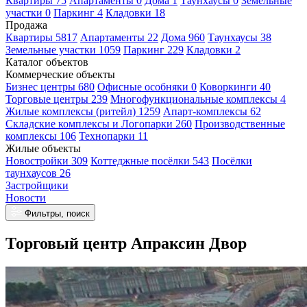
Квартиры 75
Апартаменты 0
Дома 1
Таунхаусы 0
Земельные
участки 0
Паркинг 4
Кладовки 18
Продажа
Квартиры 5817
Апартаменты 22
Дома 960
Таунхаусы 38
Земельные участки 1059
Паркинг 229
Кладовки 2
Каталог объектов
Коммерческие объекты
Бизнес центры 680
Офисные особняки 0
Коворкинги 40
Торговые центры 239
Многофункциональные комплексы 4
Жилые комплексы (ритейл) 1259
Апарт-комплексы 62
Складские комплексы и Логопарки 260
Производственные
комплексы 106
Технопарки 11
Жилые объекты
Новостройки 309
Коттеджные посёлки 543
Посёлки
таунхаусов 26
Застройщики
Новости
Фильтры, поиск
Торговый центр Апраксин Двор