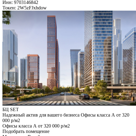
Инн: 9703146842
Токен: 2W5zFJxhdow
БЦ SET
Надежный актив для вашего бизнеса Офисы класса А от 320
000 р/м2
Офисы класса А от 320 000 р/м2
Подобрать помещение