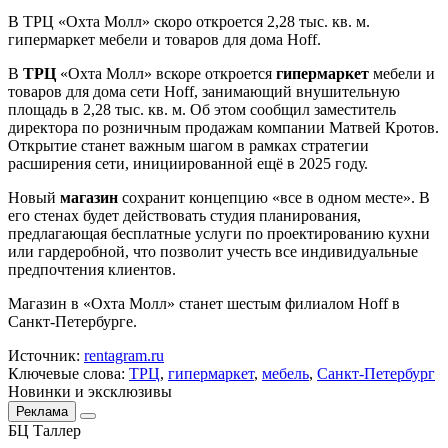
В ТРЦ «Охта Молл» скоро откроется 2,28 тыс. кв. м.
гипермаркет мебели и товаров для дома Hoff.
В
ТРЦ
«Охта Молл» вскоре откроется
гипермаркет
мебели и
товаров для дома сети Hoff, занимающий внушительную
площадь в 2,28 тыс. кв. м. Об этом сообщил заместитель
директора по розничным продажам компании Матвей Кротов.
Открытие станет важным шагом в рамках стратегии
расширения сети, инициированной ещё в 2025 году.
Новый
магазин
сохранит концепцию «все в одном месте». В
его стенах будет действовать студия планирования,
предлагающая бесплатные услуги по проектированию кухни
или гардеробной, что позволит учесть все индивидуальные
предпочтения клиентов.
Магазин в «Охта Молл» станет шестым филиалом Hoff в
Санкт-Петербурге.
Источник:
rentagram.ru
Ключевые слова:
ТРЦ
,
гипермаркет
,
мебель
,
Санкт-Петербург
Новинки и эксклюзивы
Реклама
БЦ Таллер