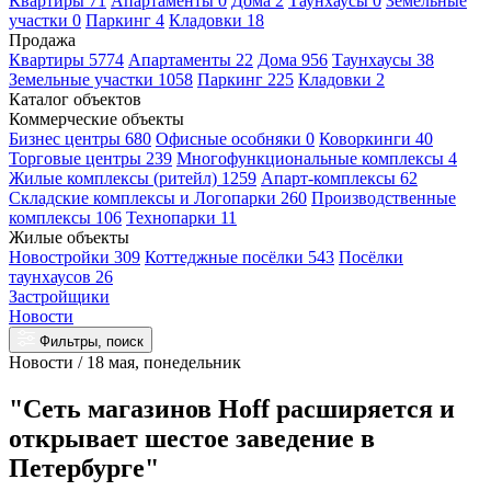
Квартиры 71
Апартаменты 0
Дома 2
Таунхаусы 0
Земельные
участки 0
Паркинг 4
Кладовки 18
Продажа
Квартиры 5774
Апартаменты 22
Дома 956
Таунхаусы 38
Земельные участки 1058
Паркинг 225
Кладовки 2
Каталог объектов
Коммерческие объекты
Бизнес центры 680
Офисные особняки 0
Коворкинги 40
Торговые центры 239
Многофункциональные комплексы 4
Жилые комплексы (ритейл) 1259
Апарт-комплексы 62
Складские комплексы и Логопарки 260
Производственные
комплексы 106
Технопарки 11
Жилые объекты
Новостройки 309
Коттеджные посёлки 543
Посёлки
таунхаусов 26
Застройщики
Новости
Фильтры, поиск
Новости / 18 мая, понедельник
"Сеть магазинов Hoff расширяется и
открывает шестое заведение в
Петербурге"