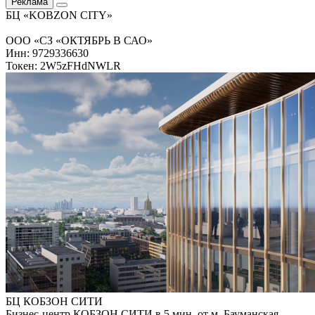
Реклама
БЦ «KOBZON CITY»
ООО «СЗ «ОКТЯБРЬ В САО»
Инн: 9729336630
Токен: 2W5zFHdNWLR
БЦ КОБЗОН СИТИ
Бизнес-центр КОБЗОН СИТИ в 5 мин. от м. Бауманская