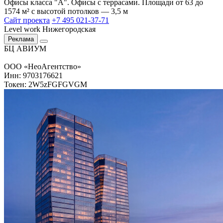
Офисы класса "А". Офисы с террасами. Площади от 63 до
1574 м² с высотой потолков — 3,5 м
Сайт проекта
+7 495 021-37-71
Level work Нижегородская
Реклама
БЦ АВИУМ
ООО «НеоАгентство»
Инн: 9703176621
Токен: 2W5zFGFGVGM