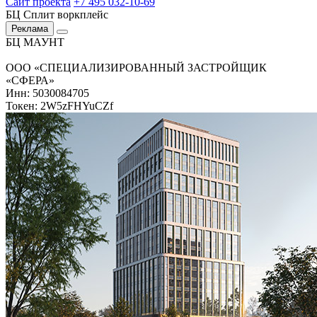
Сайт проекта
+7 495 032-10-69
БЦ Сплит воркплейс
Реклама
БЦ МАУНТ
ООО «СПЕЦИАЛИЗИРОВАННЫЙ ЗАСТРОЙЩИК
«СФЕРА»
Инн: 5030084705
Токен: 2W5zFHYuCZf