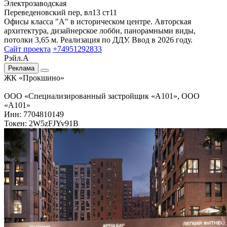
Электрозаводская
Переведеновский пер, вл13 ст11
Офисы класса "А" в историческом центре. Авторская
архитектура, дизайнерское лобби, панорамными виды,
потолки 3,65 м. Реализация по ДДУ. Ввод в 2026 году.
Сайт проекта
+74951292833
Рэйл.А
Реклама
ЖК «Прокшино»
ООО «Специализированный застройщик «А101», ООО
«А101»
Инн: 7704810149
Токен: 2W5zFJYv91B