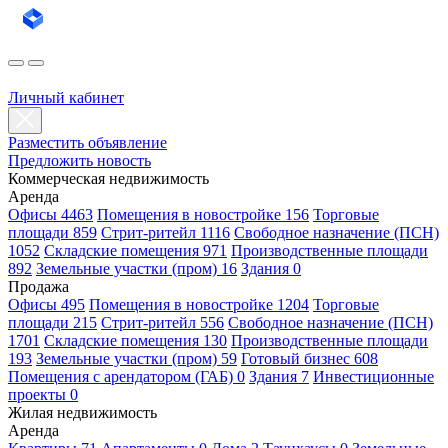
Личный кабинет
Разместить объявление
Предложить новость
Коммерческая недвижимость
Аренда
Офисы 4463
Помещения в новостройке 156
Торговые
площади 859
Стрит-ритейл 1116
Свободное назначение (ПСН)
1052
Складские помещения 971
Производственные площади
892
Земельные участки (пром) 16
Здания 0
Продажа
Офисы 495
Помещения в новостройке 1204
Торговые
площади 215
Стрит-ритейл 556
Свободное назначение (ПСН)
1701
Складские помещения 130
Производственные площади
193
Земельные участки (пром) 59
Готовый бизнес 608
Помещения с арендатором (ГАБ) 0
Здания 7
Инвестиционные
проекты 0
Жилая недвижимость
Аренда