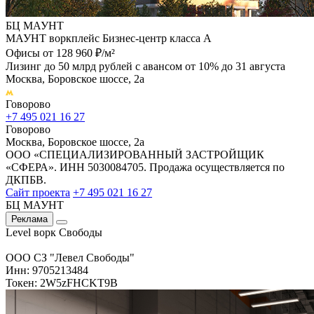
БЦ МАУНТ
МАУНТ воркплейс Бизнес-центр класса А
Офисы от 128 960 ₽/м²
Лизинг до 50 млрд рублей с авансом от 10% до 31 августа
Москва, Боровское шоссе, 2а
Говорово
+7 495 021 16 27
Говорово
Москва, Боровское шоссе, 2а
ООО «СПЕЦИАЛИЗИРОВАННЫЙ ЗАСТРОЙЩИК
«СФЕРА». ИНН 5030084705. Продажа осуществляется по
ДКПБВ.
Сайт проекта
+7 495 021 16 27
БЦ МАУНТ
Реклама
Level ворк Свободы
ООО СЗ "Левел Свободы"
Инн: 9705213484
Токен: 2W5zFHCKT9B