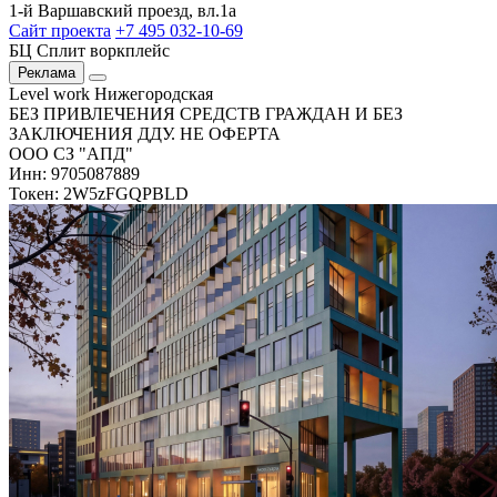
1-й Варшавский проезд, вл.1а
Сайт проекта
+7 495 032-10-69
БЦ Сплит воркплейс
Реклама
Level work Нижегородская
БЕЗ ПРИВЛЕЧЕНИЯ СРЕДСТВ ГРАЖДАН И БЕЗ
ЗАКЛЮЧЕНИЯ ДДУ. НЕ ОФЕРТА
ООО СЗ "АПД"
Инн: 9705087889
Токен: 2W5zFGQPBLD