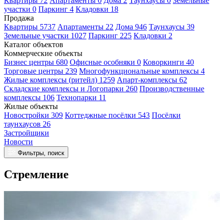
Квартиры 72
Апартаменты 0
Дома 2
Таунхаусы 0
Земельные
участки 0
Паркинг 4
Кладовки 18
Продажа
Квартиры 5737
Апартаменты 22
Дома 946
Таунхаусы 39
Земельные участки 1027
Паркинг 225
Кладовки 2
Каталог объектов
Коммерческие объекты
Бизнес центры 680
Офисные особняки 0
Коворкинги 40
Торговые центры 239
Многофункциональные комплексы 4
Жилые комплексы (ритейл) 1259
Апарт-комплексы 62
Складские комплексы и Логопарки 260
Производственные
комплексы 106
Технопарки 11
Жилые объекты
Новостройки 309
Коттеджные посёлки 543
Посёлки
таунхаусов 26
Застройщики
Новости
Фильтры, поиск
Стремление