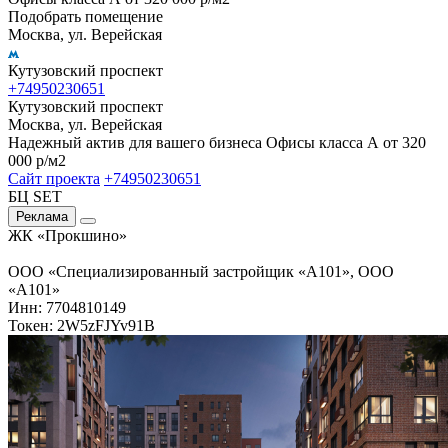
Подобрать помещение
Москва, ул. Верейская
Кутузовский проспект
+74950230651
Кутузовский проспект
Москва, ул. Верейская
Надежный актив для вашего бизнеса Офисы класса А от 320
000 р/м2
Сайт проекта
+74950230651
БЦ SET
Реклама
ЖК «Прокшино»
ООО «Специализированный застройщик «А101», ООО
«А101»
Инн: 7704810149
Токен: 2W5zFJYv91B