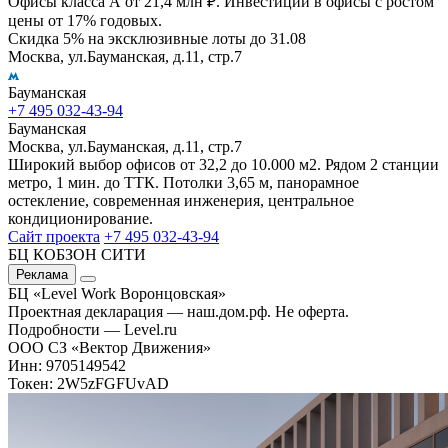
Офисы класса А от 21,4 млн ₽. Инвестиции в офисы с ростом
цены от 17% годовых.
Скидка 5% на эксклюзивные лоты до 31.08
Москва, ул.Бауманская, д.11, стр.7
Бауманская
+7 495 032-43-94
Бауманская
Москва, ул.Бауманская, д.11, стр.7
Широкий выбор офисов от 32,2 до 10.000 м2. Рядом 2 станции
метро, 1 мин. до ТТК. Потолки 3,65 м, панорамное
остекление, современная инженерия, центральное
кондиционирование.
Сайт проекта
+7 495 032-43-94
БЦ КОБЗОН СИТИ
Реклама
БЦ «Level Work Воронцовская»‎
Проектная декларация — наш.дом.рф. Не оферта.
Подробности — Level.ru
ООО СЗ «Вектор Движения»
Инн: 9705149542
Токен: 2W5zFGFUvAD