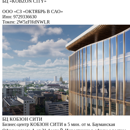
БЦ «KOBZON CITY»
ООО «СЗ «ОКТЯБРЬ В САО»
Инн: 9729336630
Токен: 2W5zFHdNWLR
БЦ КОБЗОН СИТИ
Бизнес-центр КОБЗОН СИТИ в 5 мин. от м. Бауманская