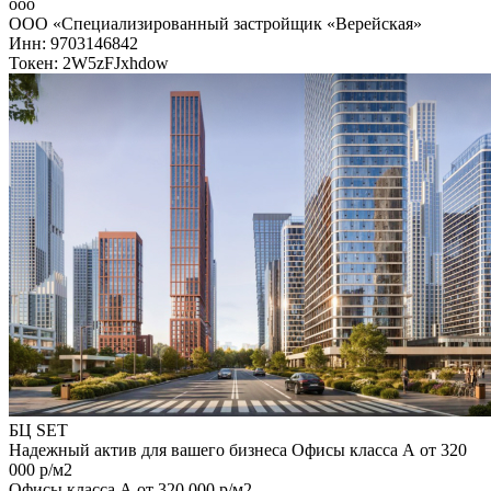
ооо
ООО «Специализированный застройщик «Верейская»
Инн: 9703146842
Токен: 2W5zFJxhdow
БЦ SET
Надежный актив для вашего бизнеса Офисы класса А от 320
000 р/м2
Офисы класса А от 320 000 р/м2