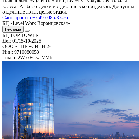
Новый бизнес-центр в 5 минутах от м. Калужская. Офисы
класса "А" без отделки и с дизайнерской отделкой. Доступны
отдельные лоты, целые этажи.
Сайт проекта
+7 495 085-37-26
БЦ «Level Work Воронцовская»‎
Реклама
БЦ TOP TOWER
Дог. 01/15-10/2025
ООО «ТПУ «СИТИ 2»
Инн: 9710080053
Токен: 2W5zFGwJVMb