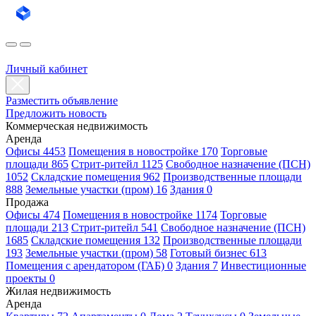
Личный кабинет
Разместить объявление
Предложить новость
Коммерческая недвижимость
Аренда
Офисы 4453
Помещения в новостройке 170
Торговые
площади 865
Стрит-ритейл 1125
Свободное назначение (ПСН)
1052
Складские помещения 962
Производственные площади
888
Земельные участки (пром) 16
Здания 0
Продажа
Офисы 474
Помещения в новостройке 1174
Торговые
площади 213
Стрит-ритейл 541
Свободное назначение (ПСН)
1685
Складские помещения 132
Производственные площади
193
Земельные участки (пром) 58
Готовый бизнес 613
Помещения с арендатором (ГАБ) 0
Здания 7
Инвестиционные
проекты 0
Жилая недвижимость
Аренда