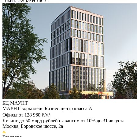
Токен: 2W5zFHYuCZf
БЦ МАУНТ
МАУНТ воркплейс Бизнес-центр класса А
Офисы от 128 960 ₽/м²
Лизинг до 50 млрд рублей с авансом от 10% до 31 августа
Москва, Боровское шоссе, 2а