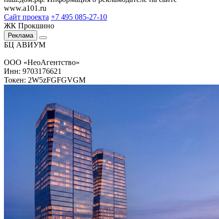
www.a101.ru
Сайт проекта
+7 495 085-27-10
ЖК Прокшино
Реклама
БЦ АВИУМ
ООО «НеоАгентство»
Инн: 9703176621
Токен: 2W5zFGFGVGM